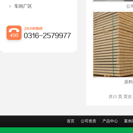
车间厂区
公
>
原料
共11 页 页次:1
首页
公司资质
产品中心
案例