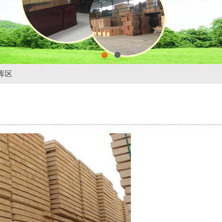
1
2
库区