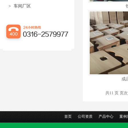
车间厂区
>
成
共11 页 页次:
首页
公司资质
产品中心
案例